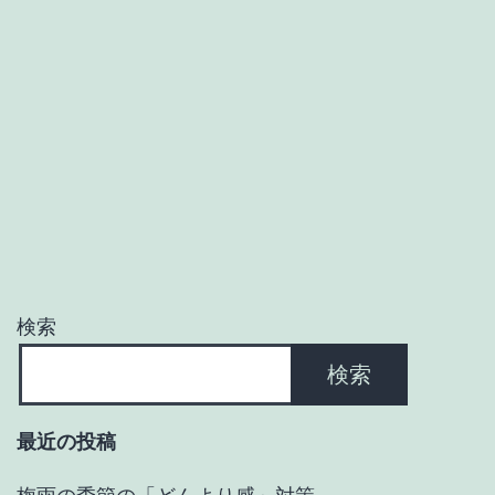
保
湿
剤
は
必
要
で
す
検索
検索
最近の投稿