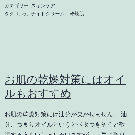
ら
カテゴリー:
スキンケア
く
タグ:
しわ
、
ナイトクリーム
、
乾燥肌
る
シ
ワ
の
ケ
ア
お肌の乾燥対策にはオイ
に
ルもおすすめ
ナ
イ
お肌の乾燥対策には油分が欠かせません。 油
ト
分、つまりオイルというとベタつきそうと敬
ク
遠する方もいらっしゃいますが、上手に取り