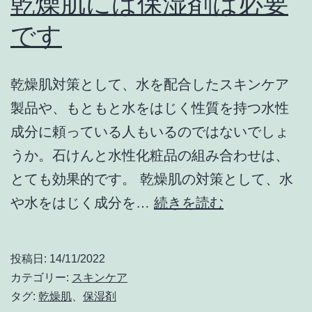
乾燥肌には保湿剤は必要
ル
です
も
お
乾燥肌対策として、水を配合したスキンケア
す
製品や、もともと水をはじく性質を持つ水性
す
成分に頼っている人もいるのではないでしょ
め
うか。石けんと水性化粧品の組み合わせは、
とても効果的です。 乾燥肌の対策として、水
乾
や水をはじく成分を…
続きを読む
燥
肌
投稿日:
14/11/2022
に
カテゴリー:
スキンケア
は
タグ:
乾燥肌
、
保湿剤