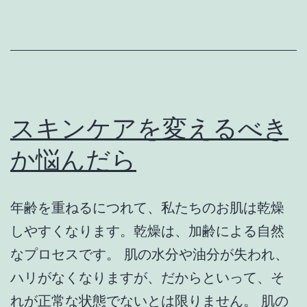
す
め
す
る
の
に
スキンケアを変えるべき
は
か悩んだら
理
由
年齢を重ねるにつれて、私たちのお肌は乾燥
が
しやすくなります。乾燥は、加齢による自然
あ
なプロセスです。 肌の水分や油分が失われ、
り
ハリがなくなりますが、だからといって、そ
ま
れが正常な状態でないとは限りません。 肌の
す