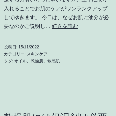
リ
入れることでお肌のケアがワンランクアップ
ー
してゆきます。 今日は、なぜお肌に油分が必
ム
お
要なのかご説明し…
続きを読む
を
肌
活
の
用
投稿日:
15/11/2022
乾
カテゴリー:
スキンケア
燥
タグ:
オイル
、
乾燥肌
、
敏感肌
対
策
に
は
オ
イ