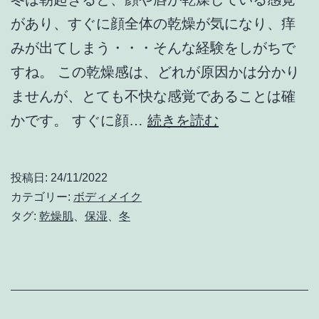
ん
があり、すぐに顔全体の乾燥が気になり、痒
だ
みが出てしまう・・・そんな経験をしがちで
ら
すね。 この乾燥感は、どれが原因かは分かり
ませんが、とても不快な感覚であることは確
冬
かです。 すぐに顔…
続きを読む
に
行
投稿日:
24/11/2022
い
カテゴリー:
ボディメイク
た
タグ:
乾燥肌
、
保湿
、
冬
い
乾
燥
肌