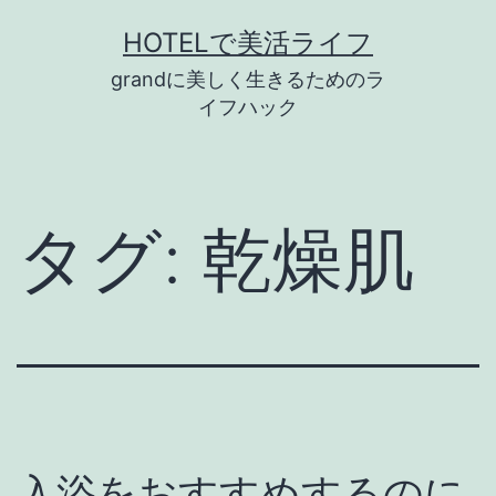
コ
HOTELで美活ライフ
ン
grandに美しく生きるためのラ
テ
イフハック
ン
ツ
へ
タグ:
乾燥肌
ス
キ
ッ
プ
入浴をおすすめするのに