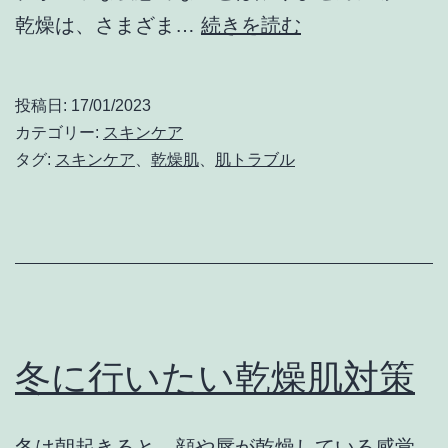
ス
乾燥は、さまざま…
続きを読む
キ
ン
投稿日:
17/01/2023
ケ
カテゴリー:
スキンケア
ア
タグ:
スキンケア
、
乾燥肌
、
肌トラブル
を
変
え
る
べ
き
冬に行いたい乾燥肌対策
か
悩
冬は朝起きると、顔や唇が乾燥している感覚