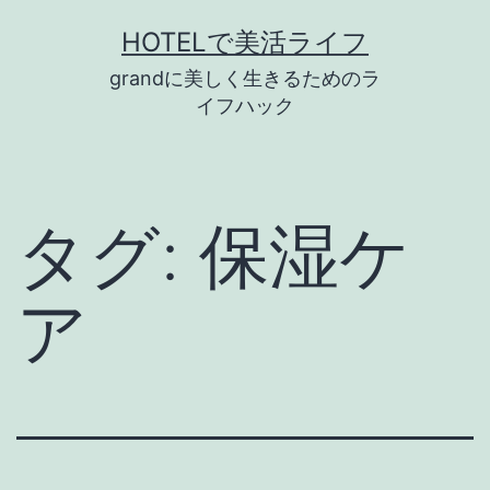
コ
HOTELで美活ライフ
ン
grandに美しく生きるためのラ
テ
イフハック
ン
ツ
へ
タグ:
保湿ケ
ス
キ
ア
ッ
プ