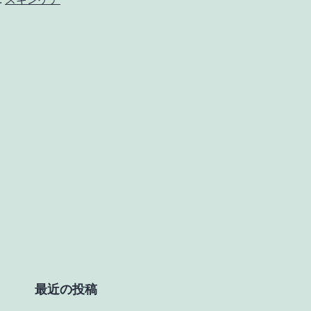
始
ま
る
「老
け
見
え」
最近の投稿