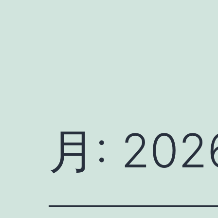
コ
ン
テ
ン
ツ
へ
ス
キ
月:
20
ッ
プ