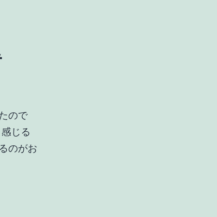
見
たので
う感じる
るのがお