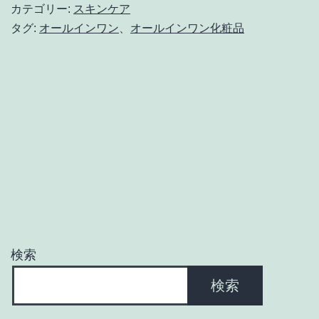
イ
カテゴリー:
スキンケア
ン
タグ:
オールインワン
、
オールインワン化粧品
ワ
ン
化
粧
品
で
時
短
検索
検索