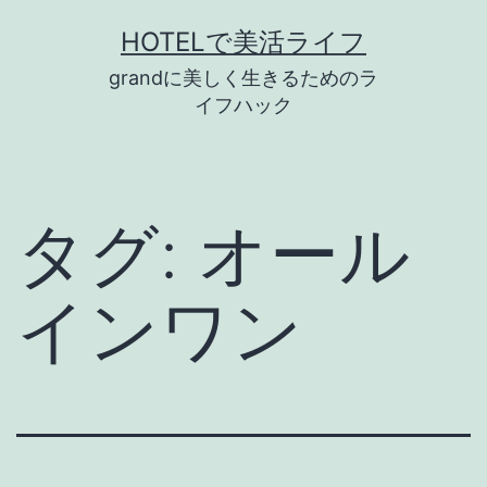
コ
HOTELで美活ライフ
ン
grandに美しく生きるためのラ
テ
イフハック
ン
ツ
へ
タグ:
オール
ス
キ
インワン
ッ
プ