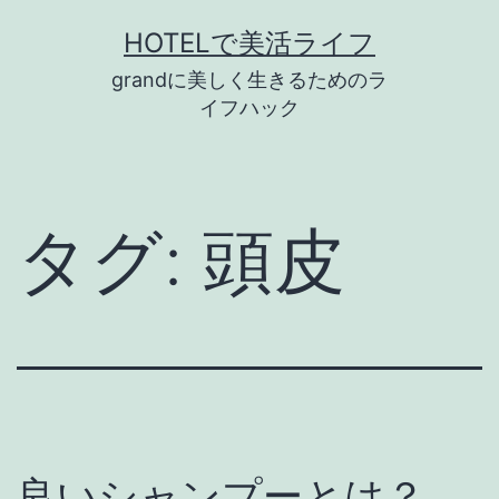
コ
HOTELで美活ライフ
ン
grandに美しく生きるためのラ
テ
イフハック
ン
ツ
へ
タグ:
頭皮
ス
キ
ッ
プ
良いシャンプーとは？